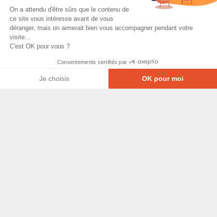
On a attendu d'être sûrs que le contenu de
ce site vous intéresse avant de vous
déranger, mais on aimerait bien vous accompagner pendant votre
visite...
C'est OK pour vous ?
Consentements certifiés par
Je choisis
OK pour moi
Axeptio consent
Plateforme de Gestion du Consentement : Personna
© Copyright 2026 - Tous droits réservés
Notre plateforme vous permet d'adapter et de gérer
GRETA-CFA Pays de La Loire -
CGV