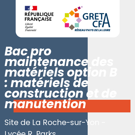
Bac pro
maintenance des
matériels option B
: matériels de
construction et de
manutention
Site de La Roche-sur-Yon -
Lycée R. Parks