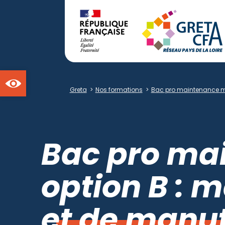
Ouvrir la barre d'outils
Greta
>
Nos formations
>
Bac pro maintenance ma
Bac pro ma
option B : m
et de manu