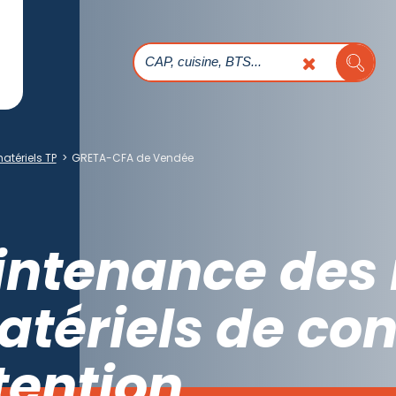
tériels TP
>
GRETA-CFA de Vendée
intenance des 
atériels de co
tention