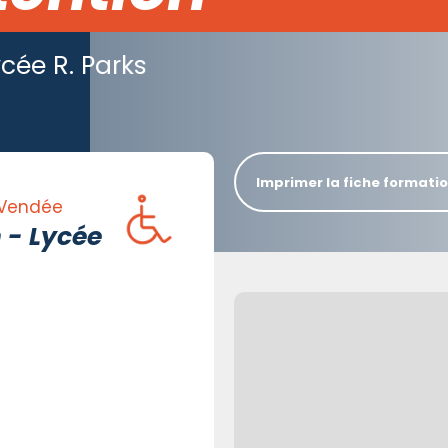
cée R. Parks
Imprimer la fiche formati
 Vendée
 - Lycée