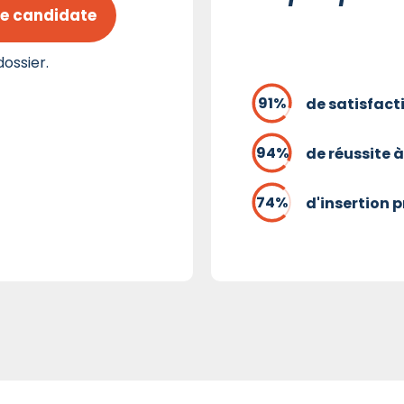
e candidate
ossier.
de satisfact
de réussite à
d'insertion 