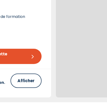
 de formation
tte 
Afficher
on.