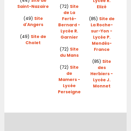
(44)
Site de
Lycée R.
Saint-Nazaire
(72)
Site
Elizé
de La
(49)
Site
Ferté-
(85)
Site de
d'Angers
Bernard -
La Roche-
Lycée R.
sur-Yon -
(49)
Site de
Garnier
Lycée P.
Cholet
Mendès-
(72)
Site
France
du Mans
(85)
Site
(72)
Site
des
de
Herbiers -
Mamers -
Lycée J.
Lycée
Monnet
Perseigne