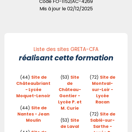
Code
FO-1152|AC-4269
Mis à jour le
02/12/2025
Liste des sites GRETA-CFA
réalisant cette formation
(44)
Site de
(53)
Site
(72)
Site de
Châteaubriant
de
Montval-
- Lycée
Château-
sur-Loir -
Moquet-Lenoir
Gontier -
Lycée
Lycée P. et
Racan
(44)
Site de
M. Curie
Nantes - Jean
(72)
Site de
Moulin
(53)
Site
Sablé-sur-
de Laval
Sarthe -