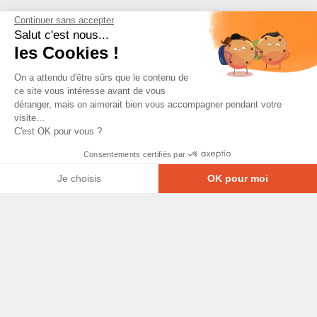
Continuer sans accepter
Salut c'est nous...
les Cookies !
On a attendu d'être sûrs que le contenu de
ce site vous intéresse avant de vous
déranger, mais on aimerait bien vous accompagner pendant votre
visite...
C'est OK pour vous ?
Consentements certifiés par
Je choisis
OK pour moi
Axeptio consent
Plateforme de Gestion du Consentement : Personna
© Copyright 2026 - Tous droits réservés
Notre plateforme vous permet d'adapter et de gérer
GRETA-CFA Pays de La Loire -
CGV