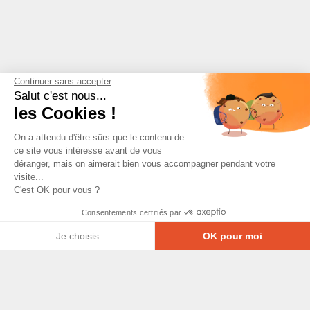
Continuer sans accepter
Salut c'est nous...
les Cookies !
On a attendu d'être sûrs que le contenu de
ce site vous intéresse avant de vous
déranger, mais on aimerait bien vous accompagner pendant votre
visite...
C'est OK pour vous ?
Consentements certifiés par
Je choisis
OK pour moi
Axeptio consent
Plateforme de Gestion du Consentement : Personna
© Copyright 2026 - Tous droits réservés
Notre plateforme vous permet d'adapter et de gérer
GRETA-CFA Pays de La Loire -
CGV