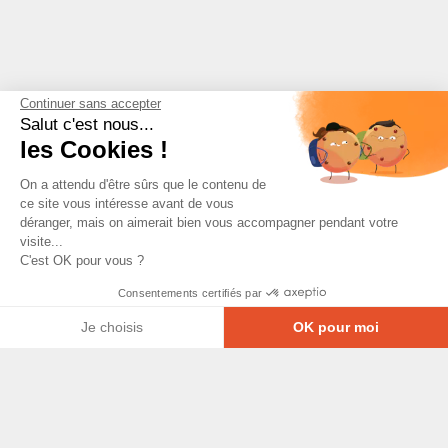
Continuer sans accepter
Salut c'est nous...
les Cookies !
On a attendu d'être sûrs que le contenu de
ce site vous intéresse avant de vous
déranger, mais on aimerait bien vous accompagner pendant votre
visite...
C'est OK pour vous ?
Consentements certifiés par
Je choisis
OK pour moi
Axeptio consent
Plateforme de Gestion du Consentement : Personna
© Copyright 2026 - Tous droits réservés
Notre plateforme vous permet d'adapter et de gérer
GRETA-CFA Pays de La Loire -
CGV