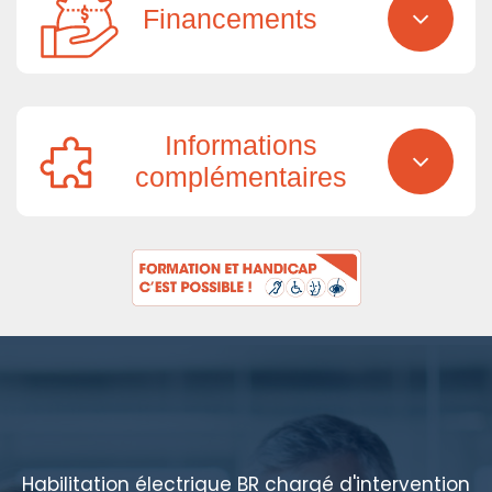
Financements
Informations
complémentaires
Habilitation électrique BR chargé d'intervention