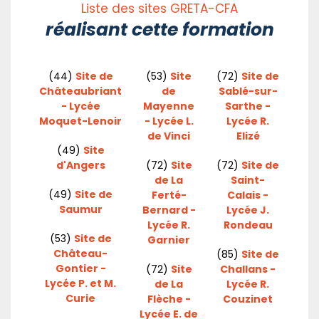
Liste des sites GRETA-CFA
réalisant cette formation
(44)
Site de
(53)
Site
(72)
Site de
Châteaubriant
de
Sablé-sur-
- Lycée
Mayenne
Sarthe -
Moquet-Lenoir
- Lycée L.
Lycée R.
de Vinci
Elizé
(49)
Site
d'Angers
(72)
Site
(72)
Site de
de La
Saint-
(49)
Site de
Ferté-
Calais -
Saumur
Bernard -
Lycée J.
Lycée R.
Rondeau
(53)
Site de
Garnier
Château-
(85)
Site de
Gontier -
(72)
Site
Challans -
Lycée P. et M.
de La
Lycée R.
Curie
Flèche -
Couzinet
Lycée E. de