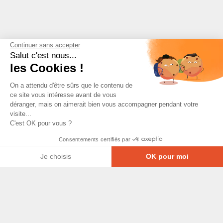
Continuer sans accepter
Salut c'est nous...
les Cookies !
On a attendu d'être sûrs que le contenu de
ce site vous intéresse avant de vous
déranger, mais on aimerait bien vous accompagner pendant votre
visite...
C'est OK pour vous ?
Consentements certifiés par
Je choisis
OK pour moi
Axeptio consent
Plateforme de Gestion du Consentement : Personna
© Copyright 2026 - Tous droits réservés
Notre plateforme vous permet d'adapter et de gérer
GRETA-CFA Pays de La Loire -
CGV