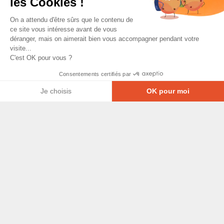
les Cookies !
On a attendu d'être sûrs que le contenu de
ce site vous intéresse avant de vous
déranger, mais on aimerait bien vous accompagner pendant votre
visite...
C'est OK pour vous ?
Consentements certifiés par
Je choisis
OK pour moi
Axeptio consent
Plateforme de Gestion du Consentement : Personna
© Copyright 2026 - Tous droits réservés
Notre plateforme vous permet d'adapter et de gérer
GRETA-CFA Pays de La Loire -
CGV