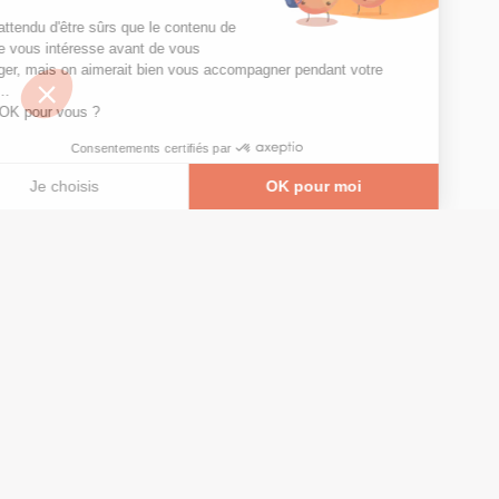
On a attendu d'être sûrs que le contenu de
ce site vous intéresse avant de vous
déranger, mais on aimerait bien vous accompagner pendant votre
visite...
C'est OK pour vous ?
Consentements certifiés par
Je choisis
OK pour moi
Axeptio consent
Plateforme de Gestion du Consentement : Personna
© Copyright 2026 - Tous droits réservés
Notre plateforme vous permet d'adapter et de gérer
GRETA-CFA Pays de La Loire -
CGV