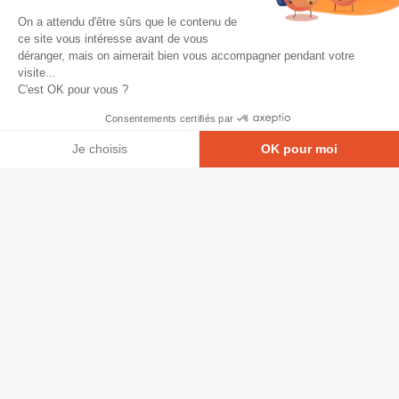
On a attendu d'être sûrs que le contenu de
ce site vous intéresse avant de vous
déranger, mais on aimerait bien vous accompagner pendant votre
visite...
C'est OK pour vous ?
Consentements certifiés par
Je choisis
OK pour moi
Axeptio consent
Plateforme de Gestion du Consentement : Personna
© Copyright 2026 - Tous droits réservés
Notre plateforme vous permet d'adapter et de gérer
GRETA-CFA Pays de La Loire -
CGV