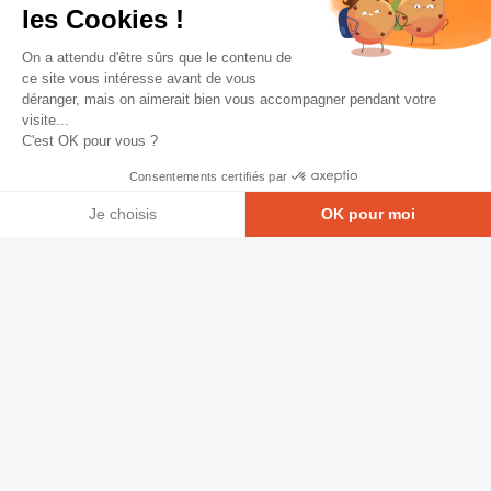
les Cookies !
On a attendu d'être sûrs que le contenu de
ce site vous intéresse avant de vous
déranger, mais on aimerait bien vous accompagner pendant votre
visite...
C'est OK pour vous ?
Consentements certifiés par
Je choisis
OK pour moi
Axeptio consent
Plateforme de Gestion du Consentement : Personna
© Copyright 2026 - Tous droits réservés
Notre plateforme vous permet d'adapter et de gérer
GRETA-CFA Pays de La Loire -
CGV