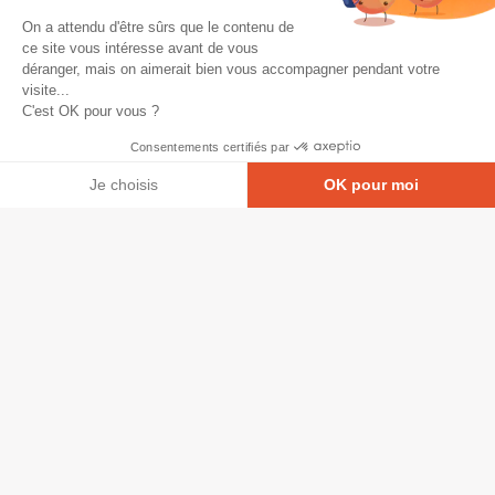
On a attendu d'être sûrs que le contenu de
ce site vous intéresse avant de vous
déranger, mais on aimerait bien vous accompagner pendant votre
visite...
C'est OK pour vous ?
Consentements certifiés par
Je choisis
OK pour moi
Axeptio consent
Plateforme de Gestion du Consentement : Personna
© Copyright 2026 - Tous droits réservés
Notre plateforme vous permet d'adapter et de gérer
GRETA-CFA Pays de La Loire -
CGV