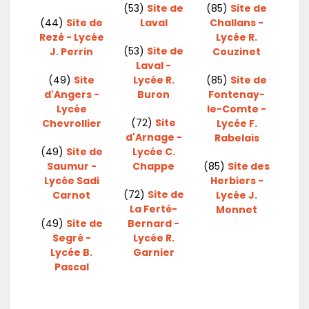
(53)
Site de
(85)
Site de
(44)
Site de
Laval
Challans -
Rezé - Lycée
Lycée R.
(53)
Site de
J. Perrin
Couzinet
Laval -
(49)
Site
Lycée R.
(85)
Site de
d'Angers -
Buron
Fontenay-
Lycée
le-Comte -
(72)
Site
Chevrollier
Lycée F.
d'Arnage -
Rabelais
(49)
Site de
Lycée C.
Saumur -
Chappe
(85)
Site des
Lycée Sadi
Herbiers -
(72)
Site de
Carnot
Lycée J.
La Ferté-
Monnet
(49)
Site de
Bernard -
Segré -
Lycée R.
Lycée B.
Garnier
Pascal