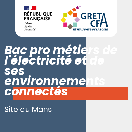
Bac pro métiers de
l'électricité et de
ses
environnements
connectés
Site du Mans