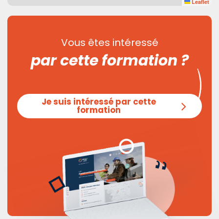
Leaflet
Vous êtes intéressé
par cette formation ?
Je suis intéressé par cette
formation