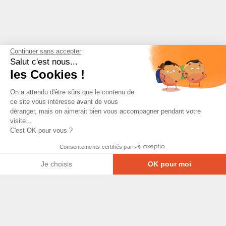
Continuer sans accepter
Salut c'est nous...
les Cookies !
On a attendu d'être sûrs que le contenu de
ce site vous intéresse avant de vous
déranger, mais on aimerait bien vous accompagner pendant votre
visite...
C'est OK pour vous ?
Consentements certifiés par
Je choisis
OK pour moi
Axeptio consent
Plateforme de Gestion du Consentement : Personna
© Copyright 2026 - Tous droits réservés
Notre plateforme vous permet d'adapter et de gérer
GRETA-CFA Pays de La Loire -
CGV