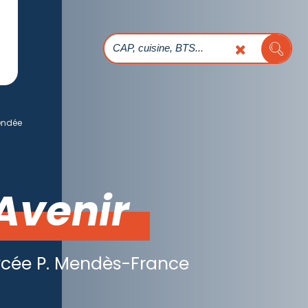
endée
Avenir
Lycée P. Mendès-France