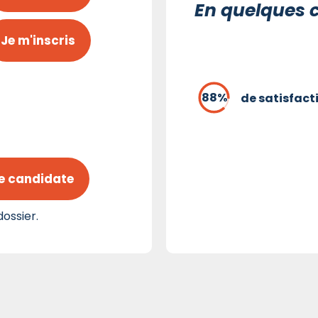
En quelques c
Je m'inscris
de satisfact
e candidate
ossier.