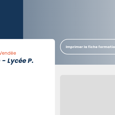
Imprimer la fiche formati
 Vendée
 - Lycée P.