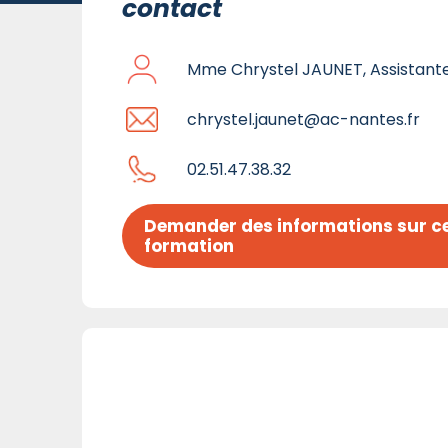
contact
Mme Chrystel JAUNET, Assistant
chrystel.jaunet@ac-nantes.fr
02.51.47.38.32
Demander des informations sur ce
formation