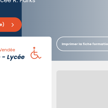
cée R. Parks
e)
Imprimer la fiche formati
 Vendée
 - Lycée