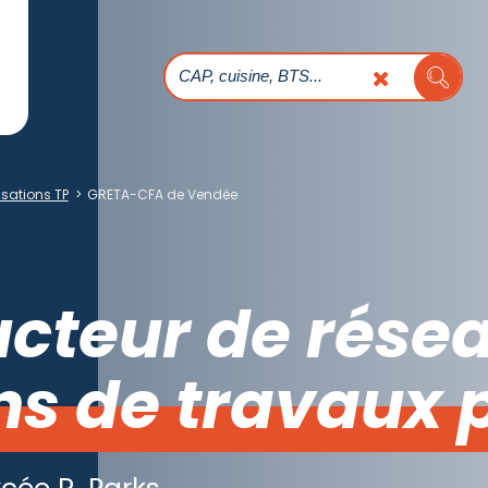
sations TP
>
GRETA-CFA de Vendée
cteur de rése
ns de travaux 