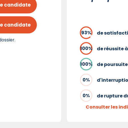
e candidate
e candidate
de satisfact
ossier.
de réussite à
de poursuite
d'interrupti
de rupture d
Consulter les in