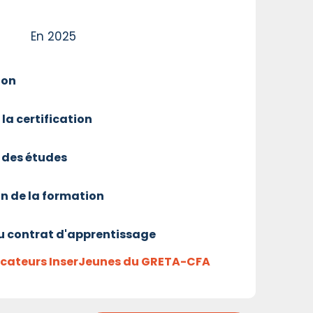
En 2025
ion
 la certification
 des études
on de la formation
u contrat d'apprentissage
dicateurs InserJeunes du GRETA-CFA