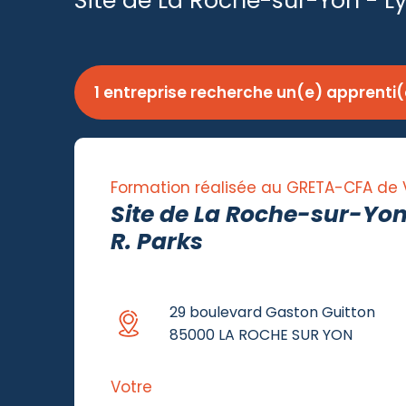
Site de La Roche-sur-Yon - Ly
1 entreprise recherche un(e) apprenti(
Formation réalisée au GRETA-CFA de
Site de La Roche-sur-Yon
R. Parks
29 boulevard Gaston Guitton
85000 LA ROCHE SUR YON
Votre