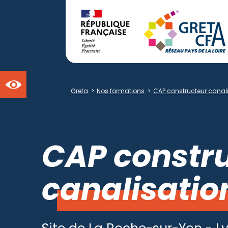
Ouvrir la barre d'outils
Greta
>
Nos formations
>
CAP constructeur canali
CAP constru
canalisatio