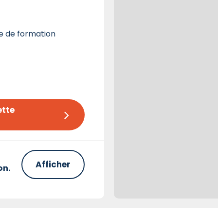
e de formation
tte 
Afficher
on.