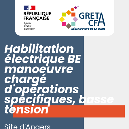
Habilitation
électrique BE
manoeuvre
chargé
d'opérations
spécifiques, basse
tension
Site d'Angers