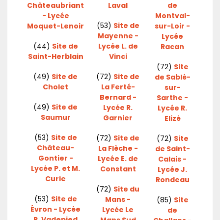
Châteaubriant
Laval
de
- Lycée
Montval-
(53)
Site de
Moquet-Lenoir
sur-Loir -
Mayenne -
Lycée
(44)
Site de
Lycée L. de
Racan
Saint-Herblain
Vinci
(72)
Site
(49)
Site de
(72)
Site de
de Sablé-
Cholet
La Ferté-
sur-
Bernard -
Sarthe -
(49)
Site de
Lycée R.
Lycée R.
Saumur
Garnier
Elizé
(53)
Site de
(72)
Site de
(72)
Site
Château-
La Flèche -
de Saint-
Gontier -
Lycée E. de
Calais -
Lycée P. et M.
Constant
Lycée J.
Curie
Rondeau
(72)
Site du
(53)
Site de
Mans -
(85)
Site
Évron - Lycée
Lycée Le
de
R. Vadepied
Mans Sud