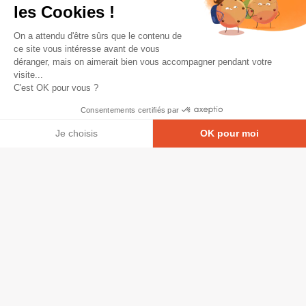
les Cookies !
On a attendu d'être sûrs que le contenu de
ce site vous intéresse avant de vous
déranger, mais on aimerait bien vous accompagner pendant votre
visite...
C'est OK pour vous ?
Consentements certifiés par
Je choisis
OK pour moi
Axeptio consent
Plateforme de Gestion du Consentement : Personna
© Copyright 2026 - Tous droits réservés
Notre plateforme vous permet d'adapter et de gérer
GRETA-CFA Pays de La Loire -
CGV