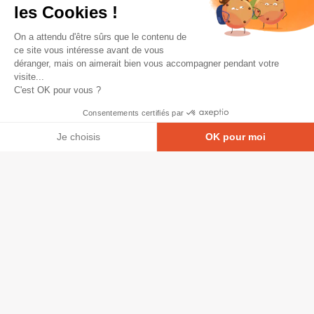
les Cookies !
On a attendu d'être sûrs que le contenu de
ce site vous intéresse avant de vous
déranger, mais on aimerait bien vous accompagner pendant votre
visite...
C'est OK pour vous ?
Consentements certifiés par
Je choisis
OK pour moi
Axeptio consent
Plateforme de Gestion du Consentement : Personna
© Copyright 2026 - Tous droits réservés
Notre plateforme vous permet d'adapter et de gérer
GRETA-CFA Pays de La Loire -
CGV