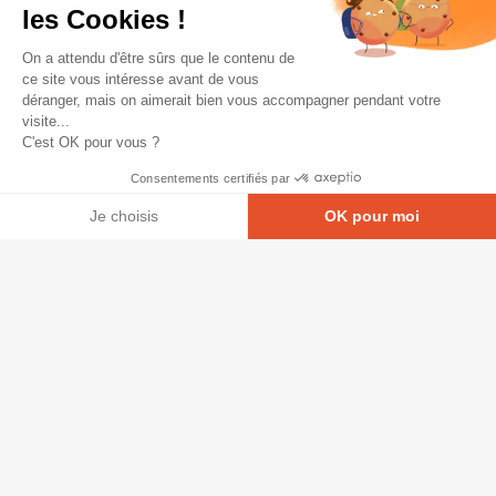
les Cookies !
On a attendu d'être sûrs que le contenu de
ce site vous intéresse avant de vous
déranger, mais on aimerait bien vous accompagner pendant votre
visite...
C'est OK pour vous ?
Consentements certifiés par
Je choisis
OK pour moi
Axeptio consent
Plateforme de Gestion du Consentement : Personna
© Copyright 2026 - Tous droits réservés
Notre plateforme vous permet d'adapter et de gérer
GRETA-CFA Pays de La Loire -
CGV