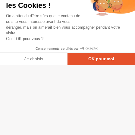
les Cookies !
On a attendu d'être sûrs que le contenu de
ce site vous intéresse avant de vous
déranger, mais on aimerait bien vous accompagner pendant votre
visite...
C'est OK pour vous ?
Consentements certifiés par
Je choisis
OK pour moi
Axeptio consent
Plateforme de Gestion du Consentement : Personna
© Copyright 2026 - Tous droits réservés
Notre plateforme vous permet d'adapter et de gérer
GRETA-CFA Pays de La Loire -
CGV