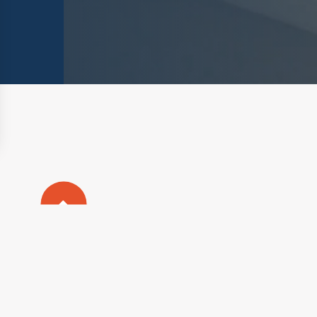
nalisez vos Options
rer vos paramètres de confidentialité, en garantiss
Plan du s
Mentions