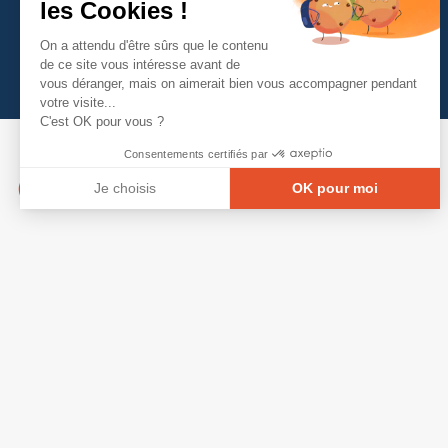
les Cookies !
On a attendu d'être sûrs que le contenu
de ce site vous intéresse avant de
vous déranger, mais on aimerait bien vous accompagner pendant
votre visite...
C'est OK pour vous ?
Consentements certifiés par
Je choisis
OK pour moi
Axeptio consent
Plateforme de Gestion du Consentement : Person
Notre plateforme vous permet d'adapter et de gé
© Copyright 2026 - Tous droits réservés
GRETA-CFA Pays de La Loire -
CGV