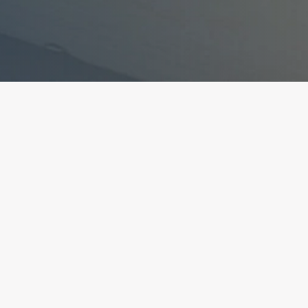
ant la conformité avec les réglementations. Person
ite
Création et développment
 légales
Kookline