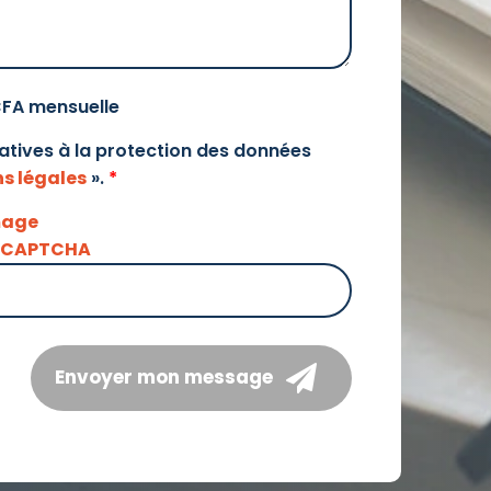
CFA mensuelle
elatives à la protection des données
s légales
».
*
Envoyer mon message