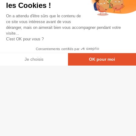
les Cookies !
On a attendu d'être sûrs que le contenu de
ce site vous intéresse avant de vous
déranger, mais on aimerait bien vous accompagner pendant votre
visite...
C'est OK pour vous ?
Consentements certifiés par
Je choisis
OK pour moi
Axeptio consent
Plateforme de Gestion du Consentement : Personna
© Copyright 2026 - Tous droits réservés
Notre plateforme vous permet d'adapter et de gérer
GRETA-CFA Pays de La Loire -
CGV