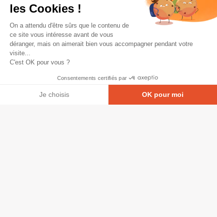
les Cookies !
On a attendu d'être sûrs que le contenu de
ce site vous intéresse avant de vous
déranger, mais on aimerait bien vous accompagner pendant votre
visite...
C'est OK pour vous ?
Consentements certifiés par
Je choisis
OK pour moi
Axeptio consent
Plateforme de Gestion du Consentement : Personna
© Copyright 2026 - Tous droits réservés
Notre plateforme vous permet d'adapter et de gérer
GRETA-CFA Pays de La Loire -
CGV