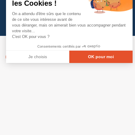
les Cookies !
On a attendu d'être sûrs que le contenu
de ce site vous intéresse avant de
vous déranger, mais on aimerait bien vous accompagner pendant
votre visite...
C'est OK pour vous ?
Consentements certifiés par
Je choisis
OK pour moi
Axeptio consent
Plateforme de Gestion du Consentement : Person
Notre plateforme vous permet d'adapter et de gé
© Copyright 2026 - Tous droits réservés
GRETA-CFA Pays de La Loire -
CGV