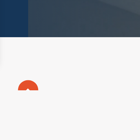
nalisez vos Options
rer vos paramètres de confidentialité, en garantiss
Plan du s
Mentions