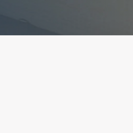
ant la conformité avec les réglementations. Person
ite
Création et développment
 légales
Kookline