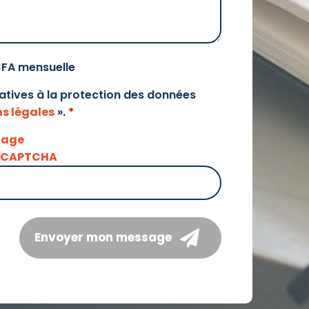
CFA mensuelle
elatives à la protection des données
s légales
».
*
Envoyer mon message