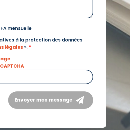
CFA mensuelle
elatives à la protection des données
s légales
».
*
Envoyer mon message