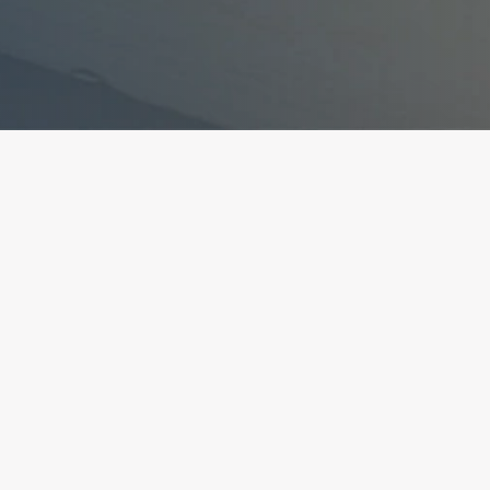
ant la conformité avec les réglementations. Person
ite
Création et développment
 légales
Kookline