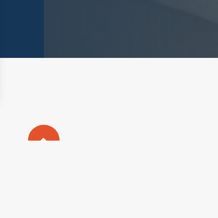
nalisez vos Options
rer vos paramètres de confidentialité, en garantiss
Plan du s
Mentions