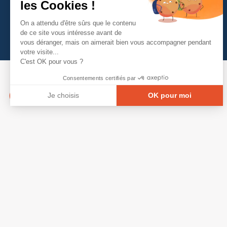
les Cookies !
On a attendu d'être sûrs que le contenu
de ce site vous intéresse avant de
vous déranger, mais on aimerait bien vous accompagner pendant
votre visite...
C'est OK pour vous ?
Consentements certifiés par
Je choisis
OK pour moi
Axeptio consent
Plateforme de Gestion du Consentement : Person
Notre plateforme vous permet d'adapter et de gé
© Copyright 2026 - Tous droits réservés
GRETA-CFA Pays de La Loire -
CGV