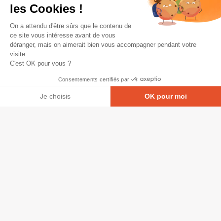
les Cookies !
On a attendu d'être sûrs que le contenu de
ce site vous intéresse avant de vous
déranger, mais on aimerait bien vous accompagner pendant votre
visite...
C'est OK pour vous ?
Consentements certifiés par
Je choisis
OK pour moi
Axeptio consent
Plateforme de Gestion du Consentement : Personna
© Copyright 2026 - Tous droits réservés
Notre plateforme vous permet d'adapter et de gérer
GRETA-CFA Pays de La Loire -
CGV