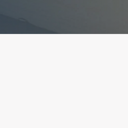
ant la conformité avec les réglementations. Person
ite
Création et développment
 légales
Kookline