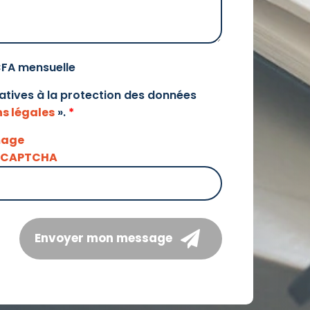
CFA mensuelle
elatives à la protection des données
s légales
».
*
Envoyer mon message