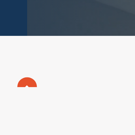
nalisez vos Options
rer vos paramètres de confidentialité, en garantiss
Plan du s
Mentions