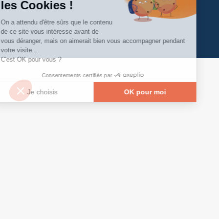
les Cookies !
On a attendu d'être sûrs que le contenu
de ce site vous intéresse avant de
vous déranger, mais on aimerait bien vous accompagner pendant
votre visite...
C'est OK pour vous ?
Consentements certifiés par
Je choisis
OK pour moi
Axeptio consent
Plateforme de Gestion du Consentement : Person
Notre plateforme vous permet d'adapter et de gé
© Copyright 2026 - Tous droits réservés
GRETA-CFA Pays de La Loire -
CGV