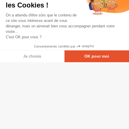
les Cookies !
On a attendu d'être sûrs que le contenu de
ce site vous intéresse avant de vous
déranger, mais on aimerait bien vous accompagner pendant votre
visite...
C'est OK pour vous ?
Consentements certifiés par
Je choisis
OK pour moi
Axeptio consent
Plateforme de Gestion du Consentement : Personna
© Copyright 2026 - Tous droits réservés
Notre plateforme vous permet d'adapter et de gérer
GRETA-CFA Pays de La Loire -
CGV