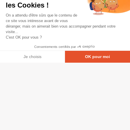
les Cookies !
On a attendu d'être sûrs que le contenu de
ce site vous intéresse avant de vous
déranger, mais on aimerait bien vous accompagner pendant votre
visite...
C'est OK pour vous ?
Consentements certifiés par
Je choisis
OK pour moi
Axeptio consent
Plateforme de Gestion du Consentement : Personna
© Copyright 2026 - Tous droits réservés
Notre plateforme vous permet d'adapter et de gérer
GRETA-CFA Pays de La Loire -
CGV