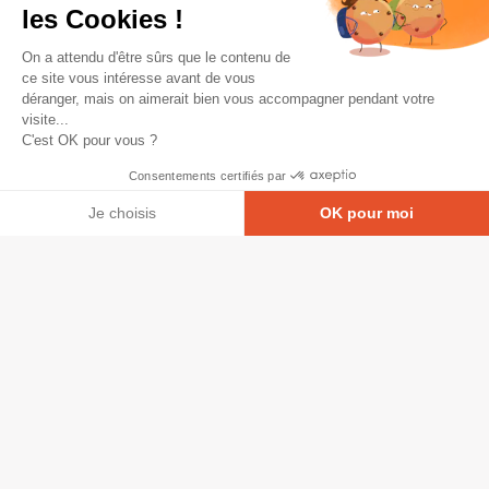
les Cookies !
On a attendu d'être sûrs que le contenu de
ce site vous intéresse avant de vous
déranger, mais on aimerait bien vous accompagner pendant votre
visite...
C'est OK pour vous ?
Consentements certifiés par
Je choisis
OK pour moi
Axeptio consent
Plateforme de Gestion du Consentement : Personna
© Copyright 2026 - Tous droits réservés
Notre plateforme vous permet d'adapter et de gérer
GRETA-CFA Pays de La Loire -
CGV