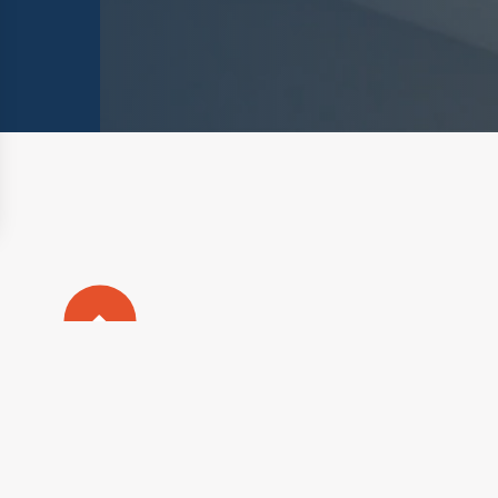
nalisez vos Options
rer vos paramètres de confidentialité, en garantiss
Plan du s
Mentions