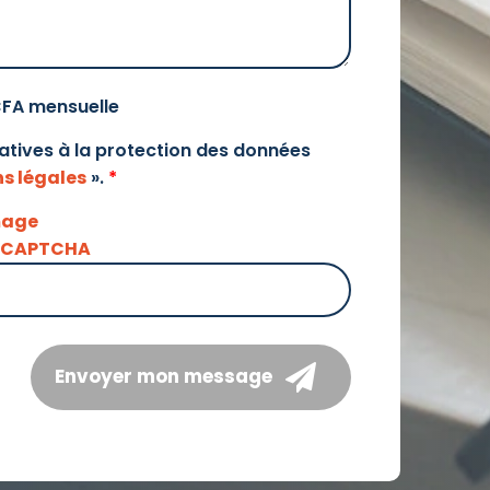
CFA mensuelle
elatives à la protection des données
s légales
».
*
Envoyer mon message