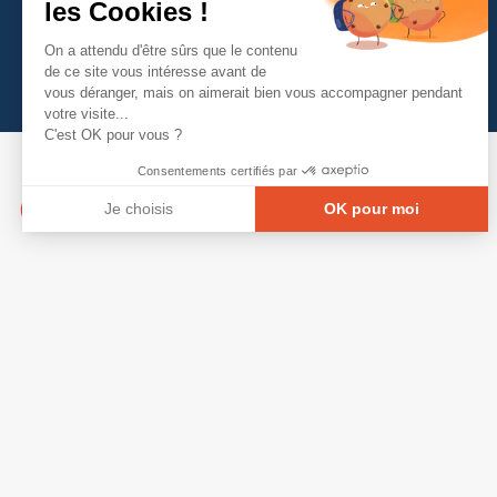
les Cookies !
On a attendu d'être sûrs que le contenu
de ce site vous intéresse avant de
vous déranger, mais on aimerait bien vous accompagner pendant
votre visite...
C'est OK pour vous ?
Consentements certifiés par
Je choisis
OK pour moi
Axeptio consent
Plateforme de Gestion du Consentement : Person
Notre plateforme vous permet d'adapter et de gé
© Copyright 2026 - Tous droits réservés
GRETA-CFA Pays de La Loire -
CGV