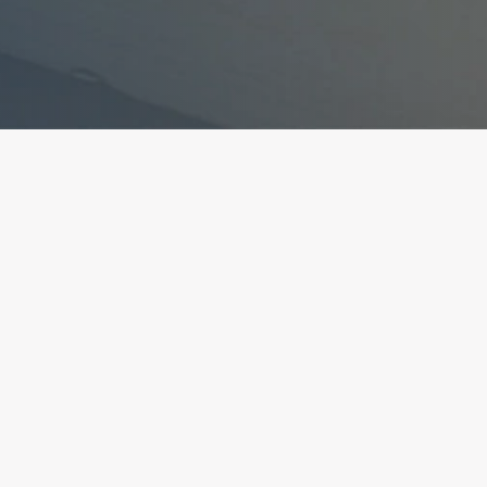
ant la conformité avec les réglementations. Person
ite
Création et développment
 légales
Kookline