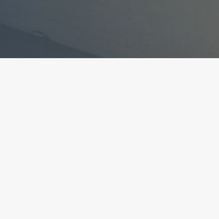
ant la conformité avec les réglementations. Person
ite
Création et développment
 légales
Kookline