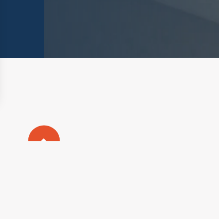
nalisez vos Options
rer vos paramètres de confidentialité, en garantiss
Plan du s
Mentions