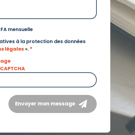
CFA mensuelle
elatives à la protection des données
s légales
».
*
Envoyer mon message