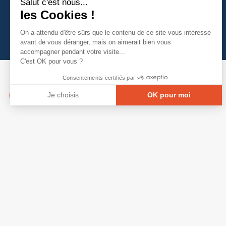
les Cookies !
On a attendu d'être sûrs que le contenu
de ce site vous intéresse avant de
vous déranger, mais on aimerait bien vous accompagner pendant
votre visite...
C'est OK pour vous ?
Consentements certifiés par
Je choisis
OK pour moi
Axeptio consent
Plateforme de Gestion du Consentement : Person
Notre plateforme vous permet d'adapter et de gé
© Copyright 2026 - Tous droits réservés
GRETA-CFA Pays de La Loire -
CGV